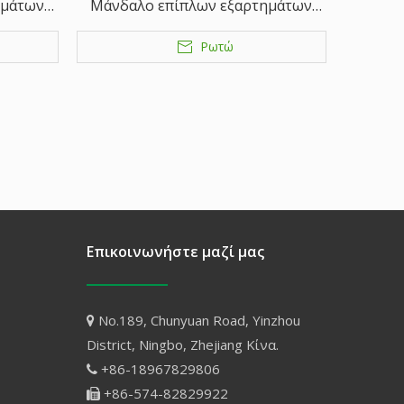
ημάτων
Μάνδαλο επίπλων εξαρτημάτων
 πόρτας
από ορειχάλκινο μπουλόνι πόρτας
Ρωτώ
Επικοινωνήστε μαζί μας
No.189, Chunyuan Road, Yinzhou

District, Ningbo, Zhejiang Κίνα.
+86-18967829806

+86-574-82829922
