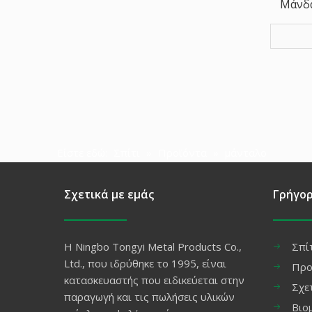
Μάνδα
από ορ
Είστε εδώ:
Σπίτι
»
Προϊόντα
»
μάνταλο
Σχετικά με εμάς
Γρήγορ
Η Ningbo Tongyi Metal Products Co.,
Σπί
Ltd., που ιδρύθηκε το 1995, είναι
Προ
κατασκευαστής που ειδικεύεται στην
Σχε
παραγωγή και τις πωλήσεις υλικών
Βιο