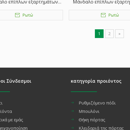
λο επίπλων εξαρτημάτων
Μάνδαλο επίπλων εξαρτ
ειχάλκινο μπουλόνι πόρτας
από ορειχάλκινο μπουλόνι
Ρωτώ
Ρωτώ
1
2
»
οι Σύνδεσμοι
κατηγορία προιόντος
τι
Ρυθμιζόμενο πόδι
ϊόντα
Μπουλόνι
τικά με εμάς
Θήκη πόρτας
μηχανοποίηση
Κλειδαριά της πόρτας