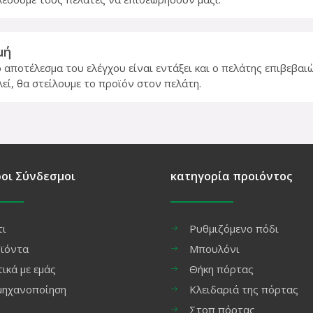
μή
 αποτέλεσμα του ελέγχου είναι εντάξει και ο πελάτης επιβεβαιώ
εί, θα στείλουμε το προϊόν στον πελάτη.
οι Σύνδεσμοι
κατηγορία προιόντος
τι
Ρυθμιζόμενο πόδι
ϊόντα
Μπουλόνι
τικά με εμάς
Θήκη πόρτας
μηχανοποίηση
Κλειδαριά της πόρτας
Στοπ πόρτας