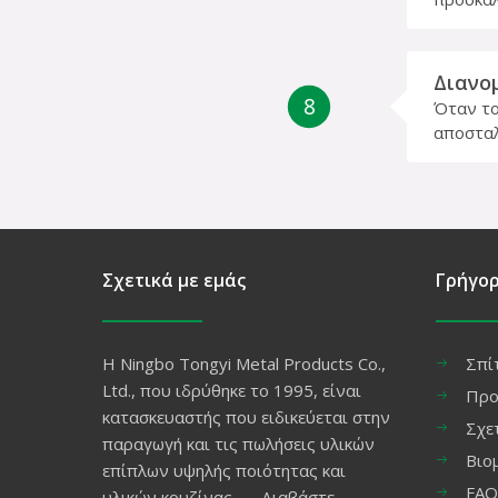
Διανο
8
Όταν το
αποσταλ
Σχετικά με εμάς
Γρήγορ
Η Ningbo Tongyi Metal Products Co.,
Σπί
Ltd., που ιδρύθηκε το 1995, είναι
Προ
κατασκευαστής που ειδικεύεται στην
Σχε
παραγωγή και τις πωλήσεις υλικών
Βιο
επίπλων υψηλής ποιότητας και
FAQ
υλικών κουζίνας……
Διαβάστε