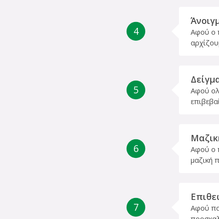
Άνοιγ
4
Αφού ο 
αρχίζου
Δείγμ
5
Αφού ολ
επιβεβα
Μαζικ
6
Αφού ο 
μαζική 
Επιθε
7
Αφού πα
προσκαλ