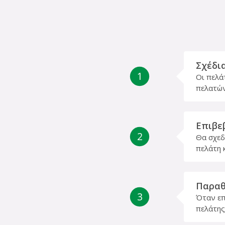
Σχέδι
1
Οι πελά
πελατών
Επιβε
2
Θα σχεδ
πελάτη 
Παραθ
3
Όταν επ
πελάτης