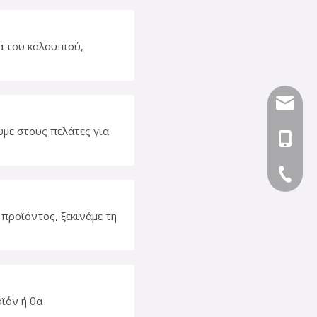
α του καλουπιού,
nbty07
υμε στους πελάτες για
+86-18
+86-574
 προϊόντος, ξεκινάμε τη
ϊόν ή θα