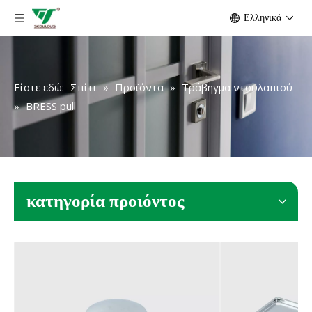
Ελληνικά
Είστε εδώ:
Σπίτι
»
Προϊόντα
»
Τράβηγμα ντουλαπιού
»
BRESS pull
κατηγορία προιόντος