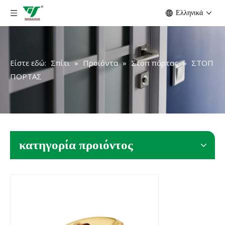
Ελληνικά
Είστε εδώ:
Σπίτι
»
Προϊόντα
»
Στοπ πόρτας
»
ΣΤΟΠ
ΠΟΡΤΑΣ
κατηγορία προιόντος