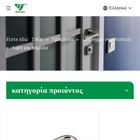
Ελληνικά
Είστε εδώ:
Σπίτι
»
Προϊόντα
»
Τράβηγμα ντουλαπιού
»
Λαβή και πόμολο
κατηγορία προιόντος