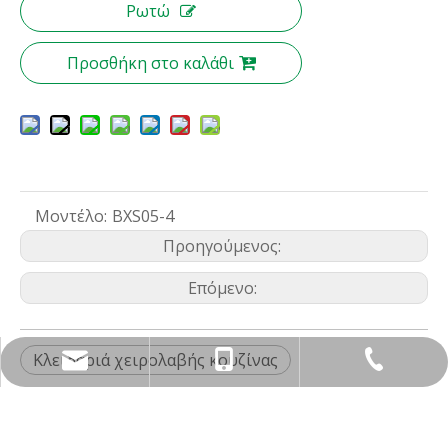
Ρωτώ
Προσθήκη στο καλάθι
Μοντέλο:
BXS05-4
Προηγούμενος:
Επόμενο:
Κλειδαριά χειρολαβής κουζίνας
nbty07@brassmake.com
+86-574-82829922
+86-18967829806