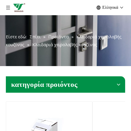
Ελληνικά
Είστε εδώ:
Σπίτι
»
Προϊόντα
»
Κλειδαριά χειρολαβής
κουζίνας
»
Κλειδαριά χειρολαβής κουζίνας
κατηγορία προιόντος