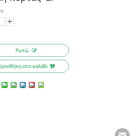
α:
Ρωτώ
Προσθήκη στο καλάθι
nbty07