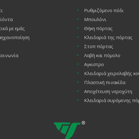
τι
Ρυθμιζόμενο πόδι
ϊόντα
Μπουλόνι
τικά με εμάς
Θήκη πόρτας
μηχανοποίηση
Κλειδαριά της πόρτας
Στοπ πόρτας
κοινωνία
Λαβή και πόμολο
Αγκιστρο
Κλειδαριά χειρολαβής κο
Πλαστική πινακίδα
Αποχέτευση νεροχύτη
Κλειδαριά συρόμενης πό