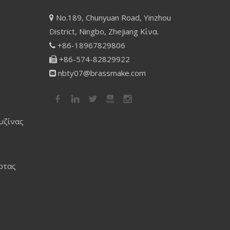
No.189, Chunyuan Road, Yinzhou

District, Ningbo, Zhejiang Κίνα.
+86-18967829806

+86-574-82829922

nbty07@brassmake.com

υζίνας
ρτας