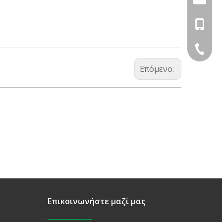
+86-18
+86-574
Επόμενο:
Επικοινωνήστε μαζί μας