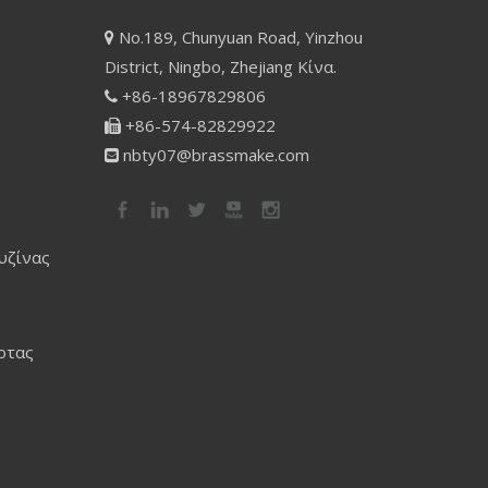
No.189, Chunyuan Road, Yinzhou

District, Ningbo, Zhejiang Κίνα.
+86-18967829806

+86-574-82829922

nbty07@brassmake.com

υζίνας
ρτας