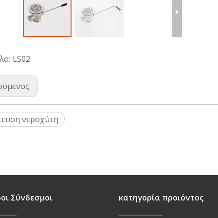
λο:
LS02
ούμενος:
τευση νεροχύτη
οι Σύνδεσμοι
κατηγορία προιόντος