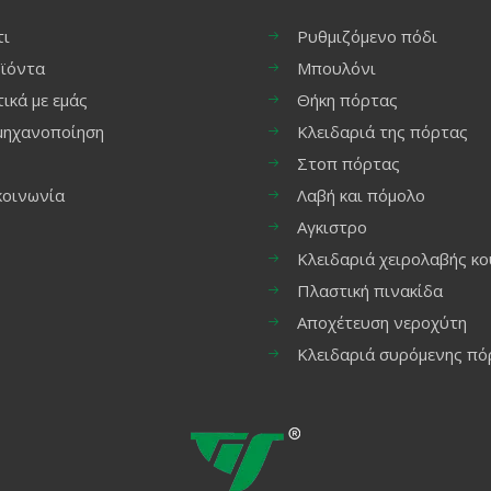
τι
Ρυθμιζόμενο πόδι
ϊόντα
Μπουλόνι
τικά με εμάς
Θήκη πόρτας
μηχανοποίηση
Κλειδαριά της πόρτας
Στοπ πόρτας
κοινωνία
Λαβή και πόμολο
Αγκιστρο
Κλειδαριά χειρολαβής κο
Πλαστική πινακίδα
Αποχέτευση νεροχύτη
Κλειδαριά συρόμενης πό