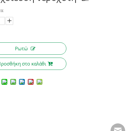
α:
Ρωτώ
Προσθήκη στο καλάθι
nbty07