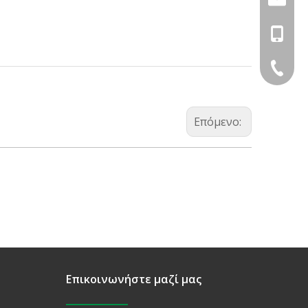
+86-18
+86-574
Επόμενο:
Επικοινωνήστε μαζί μας